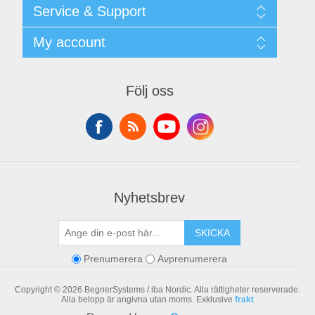
Shipping & returns
Service & Support
Integritetspolicy
Terms & Conditions
Kontakt
My account
Begner Machines & Mechanical Systems
Downloads
Leverantörslista
My account
Login
Orders
Följ oss
Addresses
Shopping cart
Nyhetsbrev
SKICKA
Prenumerera
Avprenumerera
Copyright © 2026 BegnerSystems / iba Nordic. Alla rättigheter reserverade.
Alla belopp är angivna utan moms. Exklusive
frakt