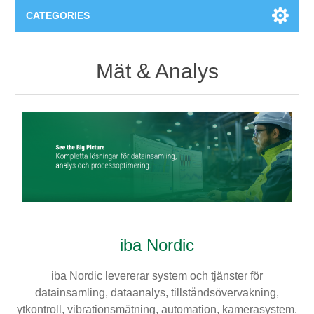
CATEGORIES
Applikationsområden
Mät & Analys
Felsökning
Produkter
Processanalys
Event
Programvara
Kvalitetsdokumentation
Utbildning
Hårdvara
Elkvalitetsmätning
Downloads
iba Nordic
Tillståndsövervakning
Kontakt
iba Nordic levererar system och tjänster för
Vibrationsanalys
Begner Machines
datainsamling, dataanalys, tillståndsövervakning,
ytkontroll, vibrationsmätning, automation, kamerasystem,