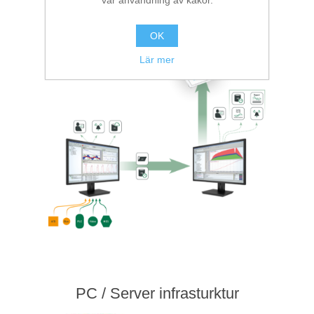
vår användning av kakor.
System
OK
Lär mer
PC / Server infrasturktur