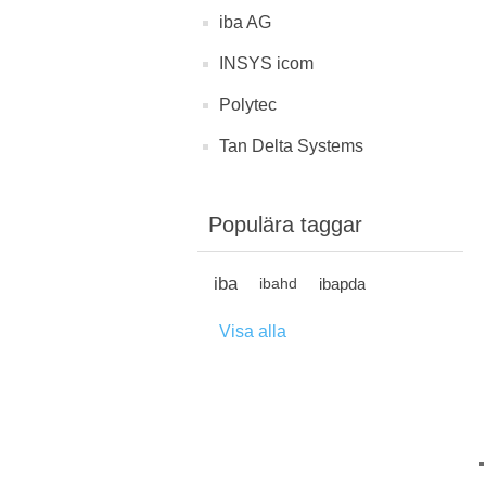
iba AG
INSYS icom
Polytec
Tan Delta Systems
Populära taggar
iba
ibapda
ibahd
Visa alla