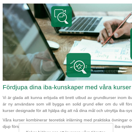
Fördjupa dina iba-kunskaper med våra kurser
Vi är glada att kunna erbjuda ett brett utbud av grundkurser inom 
är ny användare som vill bygga en solid grund eller om du vill för
kurser designade för att hjälpa dig att nå dina mål och utnyttja iba-sys
Våra kurser kombinerar teoretisk inlärning med praktiska övningar 
djup förståelse för både dina behov och de möjligheter som iba-syste