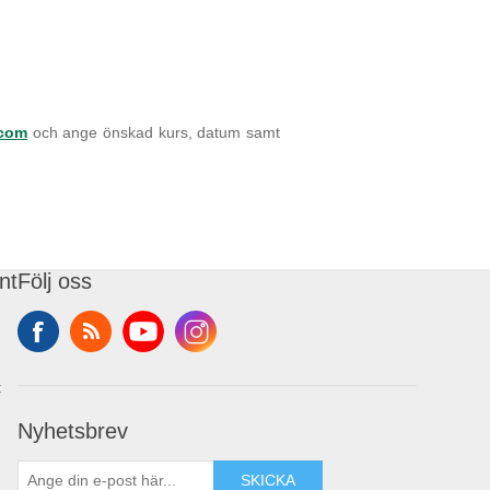
com
och ange önskad kurs, datum samt
nt
Följ oss
t
Nyhetsbrev
SKICKA