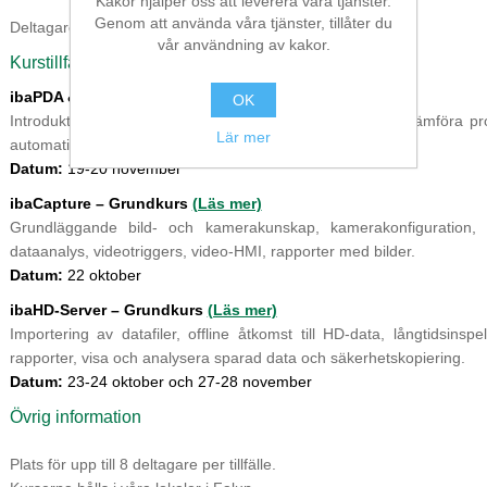
Kakor hjälper oss att leverera våra tjänster.
Genom att använda våra tjänster, tillåter du
Deltagare tilldelas certifikat vid avslutad och godkänd kurs
vår användning av kakor.
Kurstillfällen hösten 2024
ibaPDA & ibaAnalyzer – Grundkurs
(Läs mer)
OK
Introduktion till iba, processdataanalys, skapa analysfiler, jämföra pr
Lär mer
automatisk databehandling.
Datum:
19-20 november
ibaCapture
– Grundkurs
(Läs mer)
Grundläggande bild- och kamerakunskap, kamerakonfiguration, 
dataanalys, videotriggers, video-HMI, rapporter med bilder.
Datum:
22 oktober
ibaHD-Server – Grundkurs
(Läs mer)
Importering av datafiler, offline åtkomst till HD-data, långtidsinsp
rapporter, visa och analysera sparad data och säkerhetskopiering.
Datum:
23-24 oktober och 27-28 november
Övrig information
Plats för upp till 8 deltagare per tillfälle.