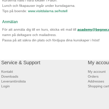
Kurserna hålls i våra lokaler i Falun.
Lunch och fikapauser ingår under kursdagarna.
Tips på boende:
www.visitdalarna.se/hotell
Anmälan
För att anmäla dig till en kurs, skicka ett mail till
academy@begner.
namn på deltagare och mailadress.
Passa på att säkra din plats och fördjupa dina kunskaper i höst!
Service & Support
My accou
Kontakt
My account
Downloads
Orders
Leverantörslista
Addresses
Login
Shopping car