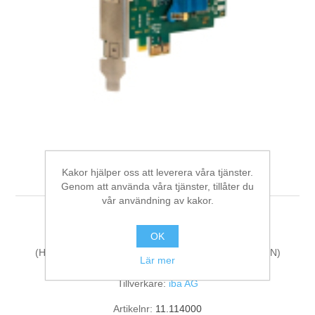
Digitalisering
Temperaturmätning
ibaN-2E
Kakor hjälper oss att leverera våra tjänster.
Genom att använda våra tjänster, tillåter du
vår användning av kakor.
Process Interface: Network Card
OK
(HarmonizedCode:84733020, ECCN:N, LKZ:DE, AG:N)
Lär mer
Tillverkare:
iba AG
Artikelnr:
11.114000