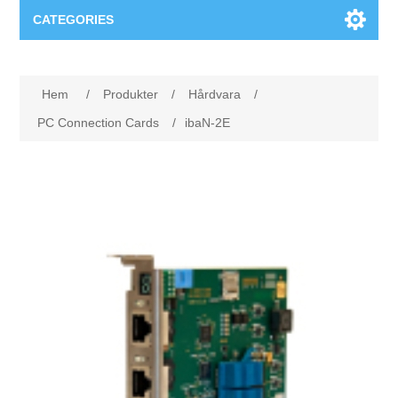
CATEGORIES
Applikationsområden
Hem
/
Produkter
/
Hårdvara
/
Felsökning
Produkter
PC Connection Cards
/
ibaN-2E
Processanalys
Event
Programvara
Kvalitetsdokumentation
Utbildning
Hårdvara
Elkvalitetsmätning
Downloads
Tillståndsövervakning
Kontakt
Vibrationsanalys
Begner Machines