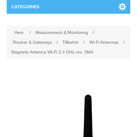
CATEGORIES
Applikationsområden
Hem
/
Measurement & Monitoring
/
Felsökning
Produkter
Routrar & Gateways
/
Tillbehör
/
Wi-Fi Antennas
/
Magnetic Antenna Wi-Fi 2.4 GHz rev. SMA
Processanalys
Event
Programvara
Kvalitetsdokumentation
Utbildning
Hårdvara
Elkvalitetsmätning
Downloads
Tillståndsövervakning
Kontakt
Vibrationsanalys
Begner Machines