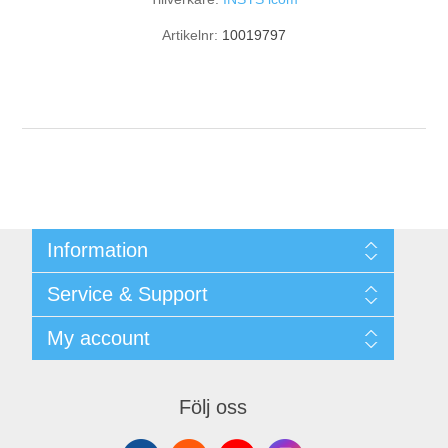
Artikelnr:
10019797
Information
Shipping & returns
Service & Support
Integritetspolicy
Terms & Conditions
Kontakt
My account
Begner Machines & Mechanical Systems
Downloads
Leverantörslista
My account
Login
Orders
Följ oss
Addresses
Shopping cart