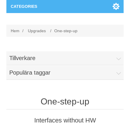
CATEGORIES
Applikationsområden
Hem
/
Upgrades
/
One-step-up
Felsökning
Produkter
Processanalys
Event
Programvara
Tillverkare
Kvalitetsdokumentation
Populära taggar
Utbildning
Hårdvara
Elkvalitetsmätning
Downloads
One-step-up
Tillståndsövervakning
Kontakt
Interfaces without HW
Vibrationsanalys
Begner Machines