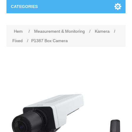
CATEGORIES
Applikationsområden
Hem
/
Measurement & Monitoring
/
Kamera
/
Felsökning
Produkter
Fixed
/
P1387 Box Camera
Processanalys
Event
Programvara
Kvalitetsdokumentation
Utbildning
Hårdvara
Elkvalitetsmätning
Downloads
Tillståndsövervakning
Kontakt
Vibrationsanalys
Begner Machines