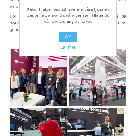
varumärkeslöftet
“Once & Forever”
.
Kakor hjälper oss att leverera våra tjänster.
Genom att använda våra tjänster, tillåter du
För oss på Begner blev EMO 2025 en bekräftelse på
vår användning av kakor.
styrkan i våra partnerskap och att framtidens industri formas
genom samarbete, innovation och långsiktiga lösningar.
OK
Lär mer