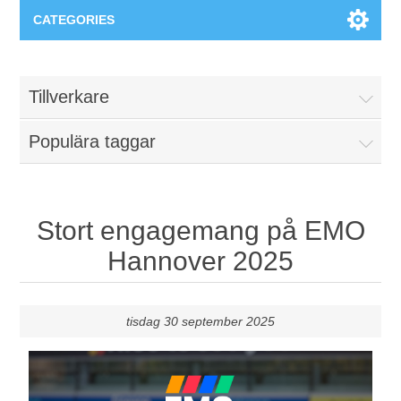
CATEGORIES
Applikationsområden
Tillverkare
Felsökning
Produkter
Populära taggar
Processanalys
Event
Programvara
Kvalitetsdokumentation
Utbildning
Hårdvara
Stort engagemang på EMO
Hannover 2025
Elkvalitetsmätning
Downloads
Tillståndsövervakning
tisdag 30 september 2025
Kontakt
Vibrationsanalys
Begner Machines