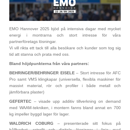
Digitalisering
Temperaturmätning
EMO Hannover 2025 bjöd på intensiva dagar med mycket
energi i montrarna och stort intresse för våra
partnerföretags lösningar.
Vi vill rikta ett tack till alla besökare och kunder som tog sig
tid att stanna och prata med oss.
Bland höjdpunkterna från våra partners:
BEHRINGER/BEHRINGER EISELE
– Stort intresse för AFC
Pro samt VMS klingkapar (universella, flexibla maskiner för
massivt material, rör och profiler i både metall och
jämförbara plaster)
GEFERTEC
– visade upp additiv tillverkning on demand
med WAAM-tekniken, i montern fanns bland annat en 700
kg impeller byggd lager för lager.
WALDRICH COBURG
– presenterade sitt fokus på
hållbarhet, retrofit och digitala lösningar i linje med