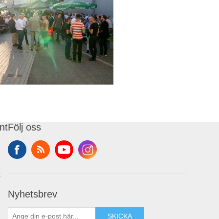
nt
Följ oss
t
Nyhetsbrev
SKICKA