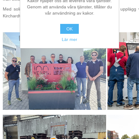
Kakor hjälper oss att leverera våra tjänster.
Genom att använda våra tjänster, tillåter du
Med soligt väder, trevligt sällskap och ett välorganiserat uppläg
vår användning av kakor.
Kirchardt
OK
Lär mer