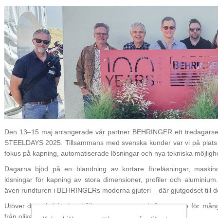
Den 13–15 maj arrangerade vår partner BEHRINGER ett tredagarsev
STEELDAYS 2025. Tillsammans med svenska kunder var vi på plats för
fokus på kapning, automatiserade lösningar och nya tekniska möjlighe
Dagarna bjöd på en blandning av kortare föreläsningar, maskin
lösningar för kapning av stora dimensioner, profiler och aluminiu
även rundturen i BEHRINGERs moderna gjuteri – där gjutgodset till de
Utöver det tekniska innehållet gav eventet också utrymme för må
från olika delar av världen.