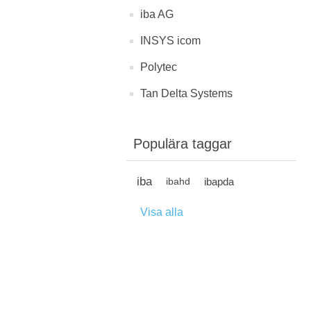
iba AG
INSYS icom
Polytec
Tan Delta Systems
Populära taggar
iba
ibapda
ibahd
Visa alla