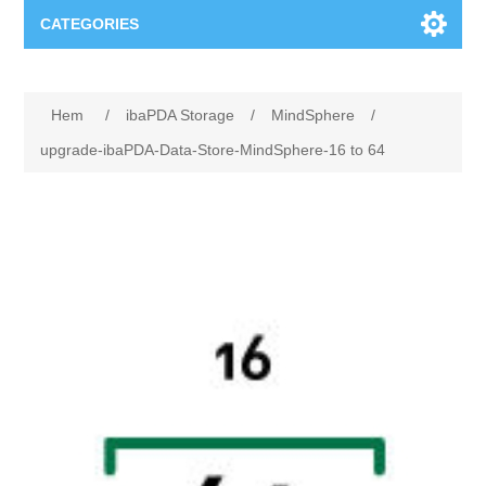
CATEGORIES
Applikationsområden
Hem
/
ibaPDA Storage
/
MindSphere
/
Felsökning
Produkter
upgrade-ibaPDA-Data-Store-MindSphere-16 to 64
Processanalys
Event
Programvara
Kvalitetsdokumentation
Utbildning
Hårdvara
Elkvalitetsmätning
Downloads
Tillståndsövervakning
Kontakt
Vibrationsanalys
Begner Machines