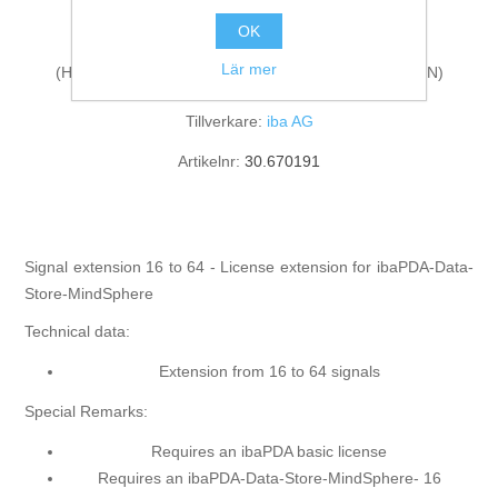
Process Data Acquisition
OK
Lär mer
(HarmonizedCode:85234910, ECCN:N, LKZ:DE, AG:N)
Tillverkare:
iba AG
Artikelnr:
30.670191
Signal extension 16 to 64 - License extension for ibaPDA-Data-
Store-MindSphere
Technical data:
Extension from 16 to 64 signals
Special Remarks:
Requires an ibaPDA basic license
Requires an ibaPDA-Data-Store-MindSphere- 16