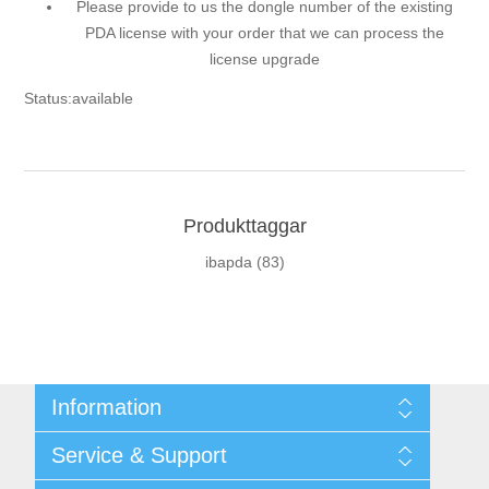
Please provide to us the dongle number of the existing
PDA license with your order that we can process the
license upgrade
Status:available
Produkttaggar
ibapda
(83)
Information
Shipping & returns
Service & Support
Integritetspolicy
Terms & Conditions