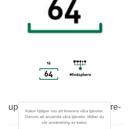
Digitalisering
Temperaturmätning
upgrade-ibaPDA-Data-Store-
Kakor hjälper oss att leverera våra tjänster.
MindSphere-16 to 64
Genom att använda våra tjänster, tillåter du
vår användning av kakor.