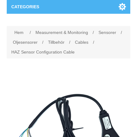
CATEGORIES
Applikationsområden
Hem
/
Measurement & Monitoring
/
Sensorer
/
Felsökning
Produkter
Oljesensorer
/
Tillbehör
/
Cables
/
HAZ Sensor Configuration Cable
Processanalys
Event
Programvara
Kvalitetsdokumentation
Utbildning
Hårdvara
Elkvalitetsmätning
Downloads
Tillståndsövervakning
Kontakt
Vibrationsanalys
Begner Machines