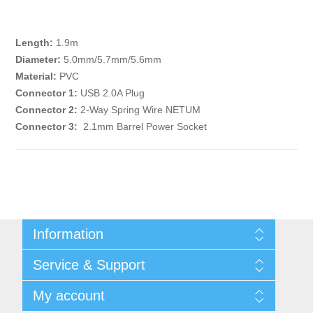
Length:
1.9m
Diameter:
5.0mm/5.7mm/5.6mm
Material:
PVC
Connector 1:
USB 2.0A Plug
Connector 2:
2-Way Spring Wire NETUM
Connector 3:
2.1mm Barrel Power Socket
Information
Shipping & returns
Service & Support
Integritetspolicy
Terms & Conditions
Kontakt
My account
Begner Machines & Mechanical Systems
Downloads