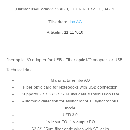
(HarmonizedCode:84733020, ECCN:N, LKZ:DE, AG:N)
Tillverkare:
iba AG
Artikelnr:
11.117010
fiber optic I/O adapter for USB - Fiber optic I/O adapter for USB
Technical data:
Manufacturer: iba AG
Fiber optic card for Notebooks with USB connection
Supports 2 / 3.3 / 5 / 32 MBit/s data transmission rate
Automatic detection for asynchronous / synchronous
mode
USB 3.0
1x input FO, 1 x output FO
62,5/125µm fiber optic wires with ST jacks