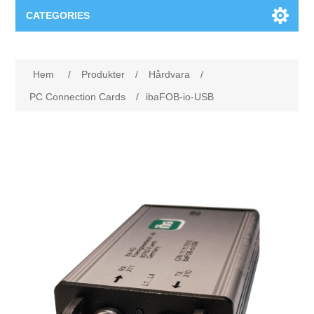
CATEGORIES
Applikationsområden
Hem
/
Produkter
/
Hårdvara
/
Felsökning
Produkter
PC Connection Cards
/
ibaFOB-io-USB
Processanalys
Event
Programvara
Kvalitetsdokumentation
Utbildning
Hårdvara
Elkvalitetsmätning
Downloads
Tillståndsövervakning
Kontakt
Vibrationsanalys
Begner Machines