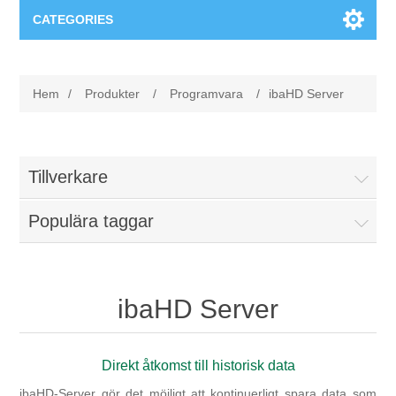
CATEGORIES
Applikationsområden
Hem
/
Produkter
/
Programvara
/
ibaHD Server
Felsökning
Produkter
Processanalys
Event
Programvara
Tillverkare
Kvalitetsdokumentation
Populära taggar
Utbildning
Hårdvara
Elkvalitetsmätning
Downloads
ibaHD Server
Tillståndsövervakning
Kontakt
Vibrationsanalys
Direkt åtkomst till historisk data
Begner Machines
ibaHD-Server gör det möjligt att kontinuerligt spara data som