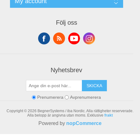
My account
Begner Machines & Mechanical Systems
Downloads
Leverantörslista
My account
Login
Orders
Följ oss
Addresses
Shopping cart
Nyhetsbrev
SKICKA
Prenumerera
Avprenumerera
Copyright © 2026 BegnerSystems / iba Nordic. Alla rättigheter reserverade.
Alla belopp är angivna utan moms. Exklusive
frakt
Powered by
nopCommerce