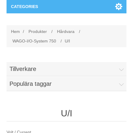
CATEGORIES
Applikationsområden
Hem
/
Produkter
/
Hårdvara
/
Felsökning
Produkter
WAGO-I/O-System 750
/
U/I
Processanalys
Event
Programvara
Tillverkare
Kvalitetsdokumentation
Utbildning
Hårdvara
Populära taggar
Elkvalitetsmätning
Downloads
Tillståndsövervakning
Kontakt
U/I
Vibrationsanalys
Begner Machines
Volt / Current