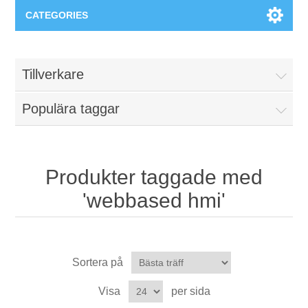
CATEGORIES
Applikationsområden
Tillverkare
Felsökning
Produkter
Populära taggar
Processanalys
Event
Programvara
Kvalitetsdokumentation
Utbildning
Hårdvara
Produkter taggade med
'webbased hmi'
Elkvalitetsmätning
Downloads
Tillståndsövervakning
Kontakt
Sortera på
Vibrationsanalys
Begner Machines
Visa
per sida