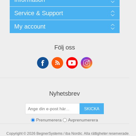
Shipping & returns
Service & Support
Integritetspolicy
Terms & Conditions
Kontakt
My account
Begner Machines & Mechanical Systems
Downloads
Leverantörslista
My account
Login
Orders
Följ oss
Addresses
Shopping cart
Nyhetsbrev
SKICKA
Prenumerera
Avprenumerera
Copyright © 2026 BegnerSystems / iba Nordic. Alla rättigheter reserverade.