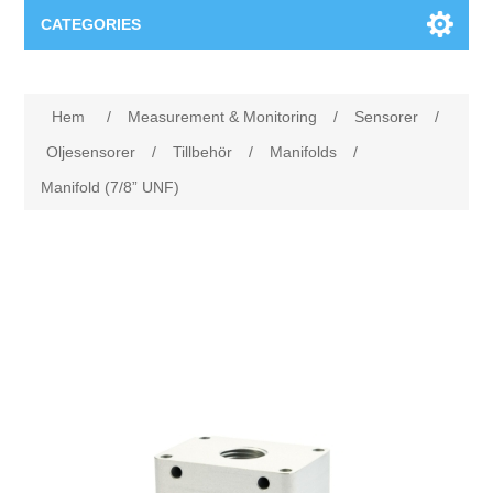
CATEGORIES
Applikationsområden
Hem
/
Measurement & Monitoring
/
Sensorer
/
Felsökning
Produkter
Oljesensorer
/
Tillbehör
/
Manifolds
/
Manifold (7/8” UNF)
Processanalys
Event
Programvara
Kvalitetsdokumentation
Utbildning
Hårdvara
Elkvalitetsmätning
Downloads
Tillståndsövervakning
Kontakt
Vibrationsanalys
Begner Machines