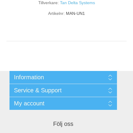
Tillverkare:
Tan Delta Systems
Artikelnr:
MAN-UN1
Information
Shipping & returns
Service & Support
Integritetspolicy
Terms & Conditions
Kontakt
My account
Begner Machines & Mechanical Systems
Downloads
Leverantörslista
My account
Login
Orders
Följ oss
Addresses
Shopping cart