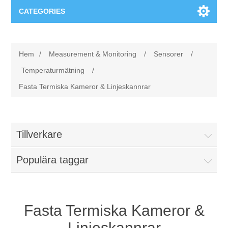
CATEGORIES
Applikationsområden
Hem
/
Measurement & Monitoring
/
Sensorer
/
Felsökning
Produkter
Temperaturmätning
/
Fasta Termiska Kameror & Linjeskannrar
Processanalys
Event
Programvara
Kvalitetsdokumentation
Utbildning
Hårdvara
Tillverkare
Elkvalitetsmätning
Downloads
Populära taggar
Tillståndsövervakning
Kontakt
Fasta Termiska Kameror &
Vibrationsanalys
Begner Machines
Linjeskannrar