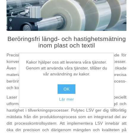
Digitalisering
Temperaturmätning
Beröringsfri längd- och hastighetsmätning
inom plast och textil
Precision i mätning av längd och hastighet är avgörande för
konverterings- och textilproduktions- och distributionsprocesser.
Kakor hjälper oss att leverera våra tjänster.
Genom att använda våra tjänster, tillåter du
Även den minsta avvikelsen kan medföra ökade
vår användning av kakor.
materialkostnader som snabbt läggs till. Därför ger högprecisa
beröringsfria mätmetoder transparens och framför allt process-
och kostnadskontroll.
OK
Laser Surface Velocimeters (LSV) från Polytec är speciellt
Lär mer
utformade för överlägsen precision vid mätning av längd och
hastighet i tillverkningsprocesser. Polytec LSV ger dig tillförlitlig
mätdata från din produktionsprocess som en integrerad del av
ditt processkontrollsystem. Att implementera LSV innebär att
öka din precision och därigenom mängden och kvaliteten på