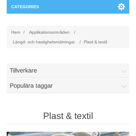
CATEGORIES
Applikationsområden
Hem
/
Applikationsområden
/
Felsökning
Produkter
Längd- och hastighetsmätningar
/
Plast & textil
Processanalys
Event
Programvara
Tillverkare
Kvalitetsdokumentation
Utbildning
Hårdvara
Populära taggar
Elkvalitetsmätning
Downloads
Tillståndsövervakning
Kontakt
Plast & textil
Vibrationsanalys
Begner Machines