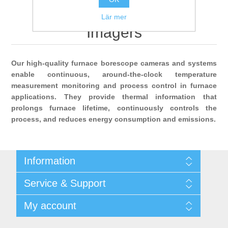
Digitalisering
Fixed Furnace Thermal
Lär mer
Imagers
Temperaturmätning
Our high-quality furnace borescope cameras and systems
enable continuous, around-the-clock temperature
measurement monitoring and process control in furnace
applications. They provide thermal information that
prolongs furnace lifetime, continuously controls the
process, and reduces energy consumption and emissions.
Information
Shipping & returns
Service & Support
Integritetspolicy
Terms & Conditions
Kontakt
My account
Begner Machines & Mechanical Systems
Downloads
Leverantörslista
My account