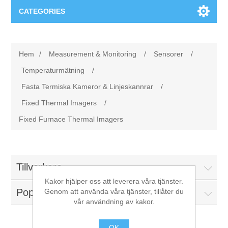
CATEGORIES
Applikationsområden
Hem
/
Measurement & Monitoring
/
Sensorer
/
Felsökning
Produkter
Temperaturmätning
/
Fasta Termiska Kameror & Linjeskannrar
/
Processanalys
Event
Programvara
Fixed Thermal Imagers
/
Fixed Furnace Thermal Imagers
Kvalitetsdokumentation
Utbildning
Hårdvara
Elkvalitetsmätning
Downloads
Tillverkare
Tillståndsövervakning
Kakor hjälper oss att leverera våra tjänster.
Kontakt
Populära taggar
Genom att använda våra tjänster, tillåter du
vår användning av kakor.
Vibrationsanalys
Begner Machines
OK