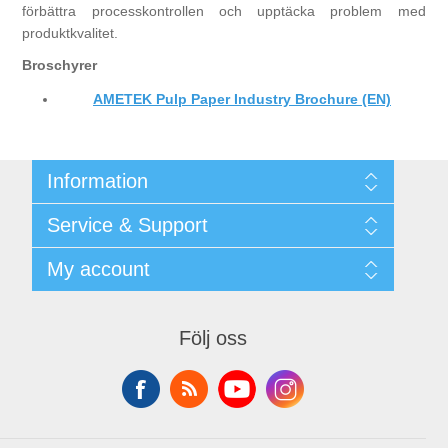
förbättra processkontrollen och upptäcka problem med
produktkvalitet.
Broschyrer
AMETEK Pulp Paper Industry Brochure (EN)
Information
Shipping & returns
Service & Support
Integritetspolicy
Terms & Conditions
Kontakt
My account
Begner Machines & Mechanical Systems
Downloads
Leverantörslista
My account
Login
Orders
Följ oss
Addresses
Shopping cart