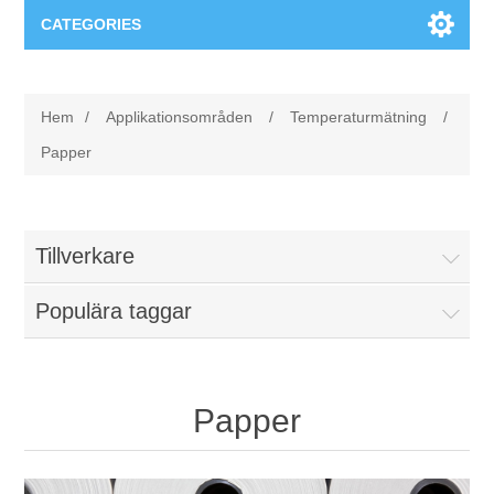
CATEGORIES
Applikationsområden
Hem
/
Applikationsområden
/
Temperaturmätning
/
Felsökning
Produkter
Papper
Processanalys
Event
Programvara
Tillverkare
Kvalitetsdokumentation
Utbildning
Hårdvara
Populära taggar
Elkvalitetsmätning
Downloads
Tillståndsövervakning
Kontakt
Papper
Vibrationsanalys
Begner Machines