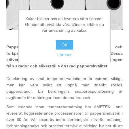
Digitalisering
Kakor hjälper oss att leverera våra tjänster.
Temperaturmätning
Genom att använda våra tjänster, tillåter du
vår användning av kakor.
Papper
OK
Papperets kvalitet varierar beroende på vals- och
torkprocesserna som används vid produktionen. Dessa
Lär mer
kräver temperaturövervakning för att skydda utrustningen
från skador och säkerställa önskad papperskvalitet.
Detektering av små temperaturvariationer är extremt viktigt,
men kan vara svårt att uppnå med snabbt rörliga
pappersbanor. En beröringsfri, snabbresponslösning är
avgörande för mätningar inom denna bransch.
Som ledande inom temperaturmätning har AMETEK Land
levererat högpresterande processensorer till pappersindustrin i
över 60 år. Vår expertis inom beröringsfri infraröd mätning,
förbränninganalys och process termisk avbildning hjälper till att