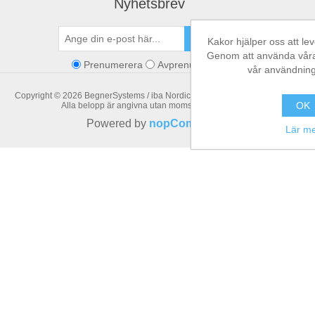
Nyhetsbrev
SKICKA
Kakor hjälper oss att lev
Genom att använda våra t
Prenumerera
Avprenumerera
vår användning
Copyright © 2026 BegnerSystems / iba Nordic. Alla rättigheter reserverade.
OK
Alla belopp är angivna utan moms. Exklusive
frakt
Powered by
nopCommerce
Lär m