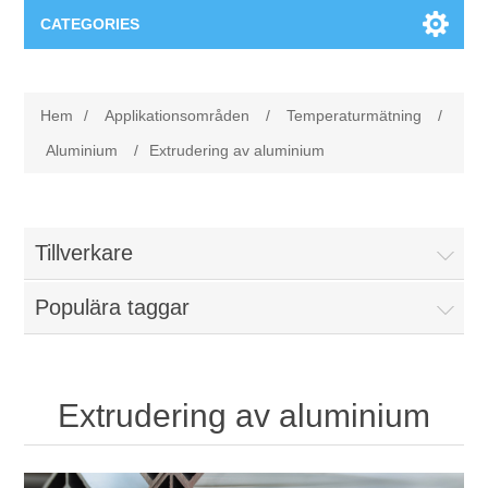
CATEGORIES
Applikationsområden
Hem
/
Applikationsområden
/
Temperaturmätning
/
Felsökning
Produkter
Aluminium
/
Extrudering av aluminium
Processanalys
Event
Programvara
Tillverkare
Kvalitetsdokumentation
Utbildning
Hårdvara
Populära taggar
Elkvalitetsmätning
Downloads
Tillståndsövervakning
Kontakt
Extrudering av aluminium
Vibrationsanalys
Begner Machines