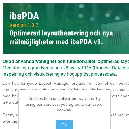
Ökad användarvänlighet och funktionalitet, optimerad lay
Med den nya grundversionen v8 av ibaPDA (Process Data Acqui
inspelning och visualisering av högupplöst processdata.
Den helt förnyade
Layout Manager
erbjuder en central och bekv
konfigurering av layouter. Här kan skräddarsydda layouter skapas o
med bara några få klick. Dessutom erbjuder den senaste versionen 
Cookies help us deliver our services. By
GPS-data via kommunikationsprotokollet NMEA-0183.
using our services, you agree to our use of
cookies.
Det nyligen implementerade InfluxDB-data store gör det också möjligt 
eller triggat i en InfluxDB.
OK