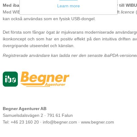
Med ibaPDA v8 ändras licensieringen av MARX-donglar till WIB
Learn more
Med WIBU codemeter finns nu möjlighet till en så kallad soft
licence
(
kan också användas som en fysisk USB-dongel.
Det första som fångar ögat är mjukvarans moderniserade användarg
ikonkoncept och som har en positiv effekt på den intuitiva driften 
övergripande utseendet och känslan.
Registrerade användare kan ladda ner den senaste ibaPDA-version
Begner Agenturer AB
Samuelsdalsvägen 2 · 791 61 Falun
Tel: +46 23 160 20 · info@begner.com · www.begner.com