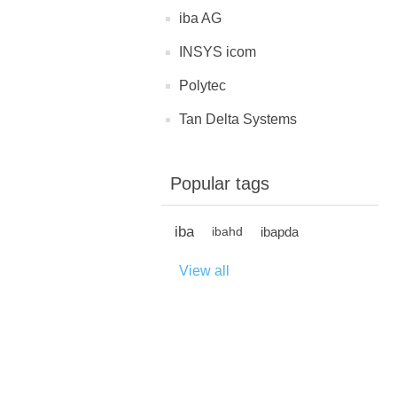
iba AG
INSYS icom
Polytec
Tan Delta Systems
Popular tags
iba
ibapda
ibahd
View all