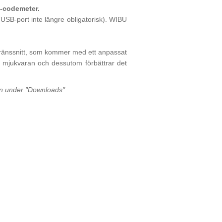
U-codemeter.
USB-port inte längre obligatorisk). WIBU
ränssnitt, som kommer med ett anpassat
av mjukvaran och dessutom förbättrar det
en under "Downloads"