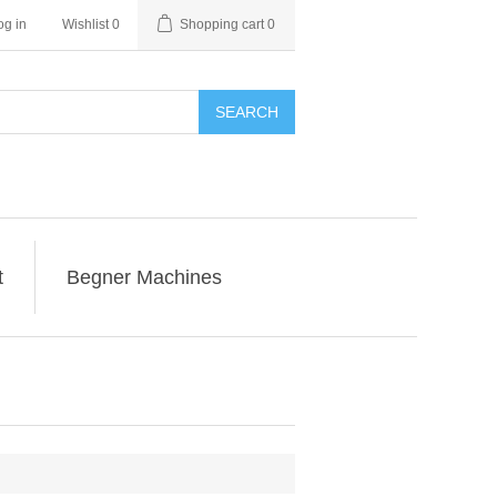
og in
Wishlist
0
Shopping cart
0
SEARCH
t
Begner Machines