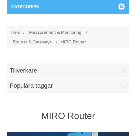
CATEGORIES
Applikationsområden
Hem
/
Measurement & Monitoring
/
Felsökning
Produkter
Routrar & Gateways
/
MIRO Router
Processanalys
Event
Programvara
Tillverkare
Kvalitetsdokumentation
Utbildning
Hårdvara
Populära taggar
Elkvalitetsmätning
Downloads
Tillståndsövervakning
Kontakt
MIRO Router
Vibrationsanalys
Begner Machines