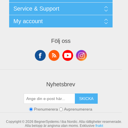
Shipping & returns
Service & Support
Integritetspolicy
Terms & Conditions
Kontakt
My account
Begner Machines & Mechanical Systems
Downloads
Leverantörslista
My account
Login
Orders
Följ oss
Addresses
Shopping cart
Nyhetsbrev
SKICKA
Prenumerera
Avprenumerera
Copyright © 2026 BegnerSystems / iba Nordic. Alla rättigheter reserverade.
Alla belopp är angivna utan moms. Exklusive
frakt